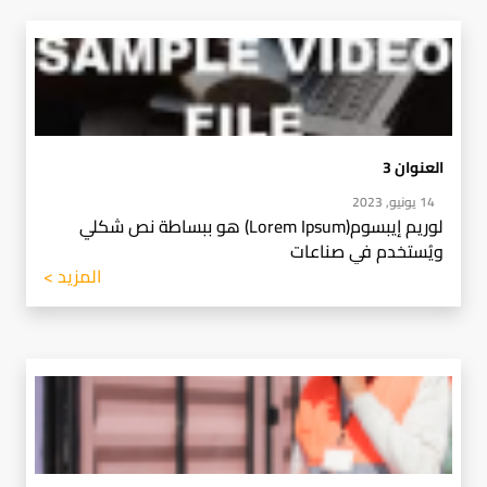
العنوان 3
14 يونيو, 2023
لوريم إيبسوم(Lorem Ipsum) هو ببساطة نص شكلي
ويُستخدم في صناعات
المزيد >