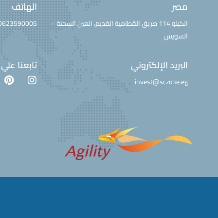
مصر
الهاتف
الكيلو 114 طريق القطامية القديم، العين السخنة –
0623590005
السويس
البريد الإلكتروني
تابعنا علي
invest@sczone.eg