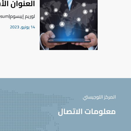
العنوان ال
لوريم إيبسوم(Lorem Ipsum) هو ببساطة نص شكلي
14 يونيو, 2023
المركز اللوجيستي
معلومات الاتصال