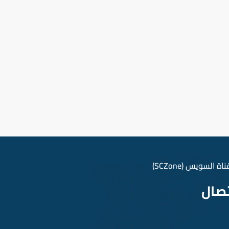
بشكل عشوائي أخذتها من نص،
لتكوّن كتيّب بمثابة دليل أو مرجع
شكلي لهذه الأحرف. لوريم
إيبسوم(Lorem Ipsum) هو ببساطة
نص شكلي (بمعنى أن الغاية هي
الشكل وليس المحتوى) ويُستخدم
في صناعات المطابع ودور النشر. كان
لوريم إيبسوم ولايزال المعيار للنص
الشكلي منذ القرن الخامس عشر
عندما قامت مطبعة مجهولة برص
مجموعة من الأحرف بشكل عشوائي
أخذتها من نص، لتكوّن كتيّب بمثابة
دليل أو مرجع شكلي لهذه الأحرف.
السويس (SCZone)
تصال