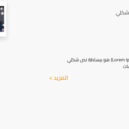
لوريم إيبسوم(Lorem Ipsum) هو ببساطة نص شكلي
ات
المزيد >