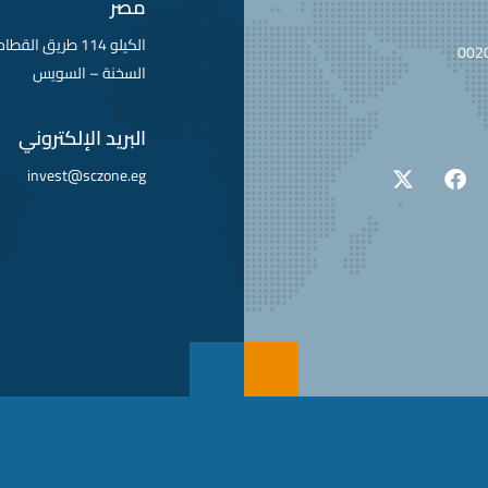
مصر
الكيلو 114 طريق ا
002
السخنة – السويس
البريد الإلكتروني
invest@sczone.eg