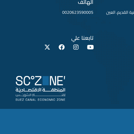
الهاتف
لقطامية القديم، العين
0020623590005
تابعنا علي