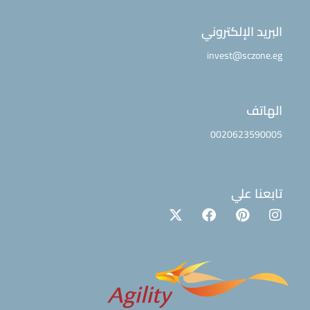
البريد الإلكتروني
invest@sczone.eg
الهاتف
0020623590005
تابعنا علي