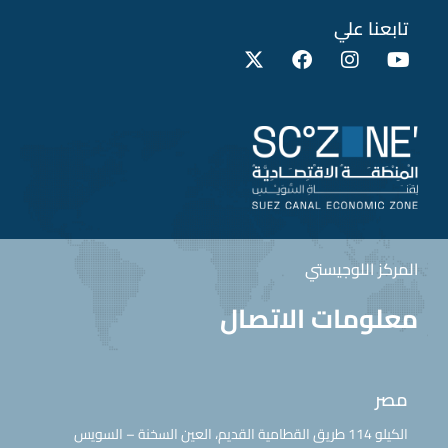
تابعنا علي
المركز اللوجيستي
معلومات الاتصال
مصر
الكيلو 114 طريق القطامية القديم، العين السخنة – السويس