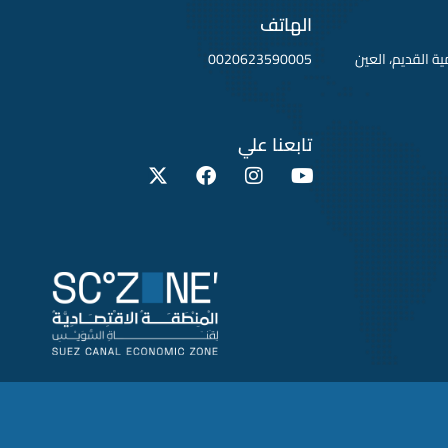
الهاتف
لقطامية القديم، العين
0020623590005
تابعنا علي