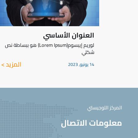
العنوان الأساسي
لوريم إيبسوم(Lorem Ipsum) هو ببساطة نص
شكلي
المزيد >
14 يونيو, 2023
المركز اللوجيستي
معلومات الاتصال