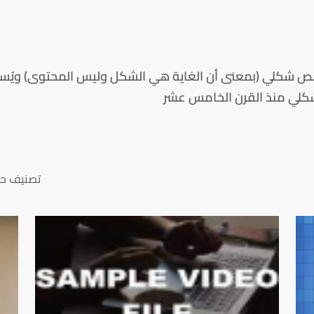
Lorem Ip) هو ببساطة نص شكلي (بمعنى أن الغاية هي الشكل وليس المحتوى
لشكلي منذ القرن الخامس عشر
تصنيف ح