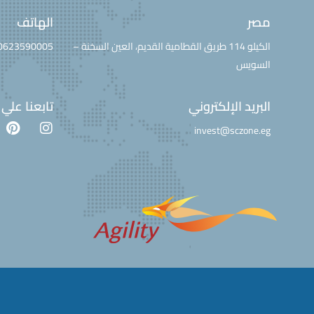
مصر
الهاتف
الكيلو 114 طريق القطامية القديم، العين السخنة –
0623590005
السويس
البريد الإلكتروني
تابعنا علي
invest@sczone.eg