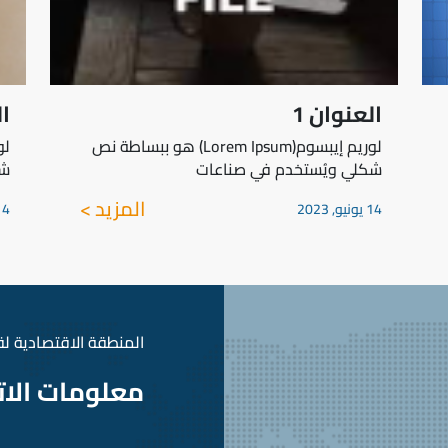
العنوان 1
ال
لوريم إيبسوم(Lorem Ipsum) هو ببساطة نص
شكلي ويُستخدم في صناعات
شك
المزيد >
14 يونيو, 2023
14 يونيو,
المنطقة الاقتصادية لقناة 
معلومات الا