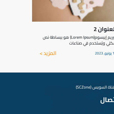
عنوان 2
لوريم إيبسوم(Lorem Ipsum) هو ببساطة نص
لي ويُستخدم في صناعات
المزيد >
 2023
السويس (SCZone)
تصال