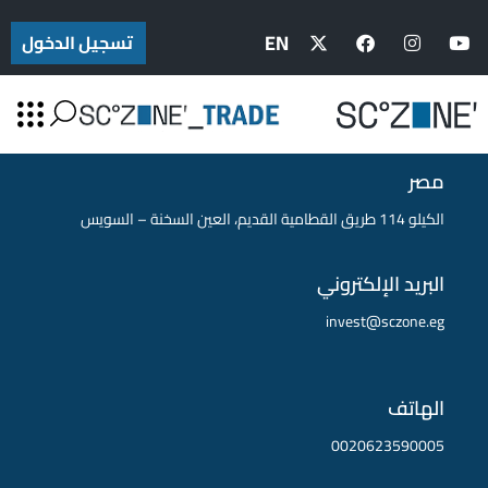
EN
تسجيل الدخول
المنطقة الاقتصادية لقناة السويس (SCZone)
معلومات الاتصال
مصر
الكيلو 114 طريق القطامية القديم، العين السخنة – السويس
البريد الإلكتروني
invest@sczone.eg
الهاتف
0020623590005