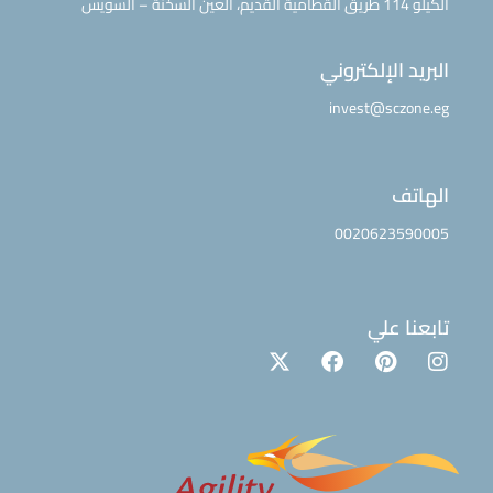
الكيلو 114 طريق القطامية القديم، العين السخنة – السويس
البريد الإلكتروني
invest@sczone.eg
الهاتف
0020623590005
تابعنا علي