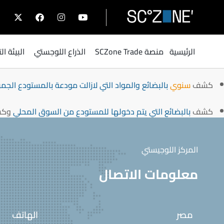
فيما يلي سرد للكشوف المطلوبة:
كشف موقع من الممثل القانوني للمشروع
كل ستة أشهر
بالمواد 
الرئيسية
منصة SCZone Trade
الذراع اللوجستي
البيئة ا
كشف
كل ستة أشهر
بالمواد والبضائع التي خرجت من المستودع
من 
كشف
سنوي
بالبضائع والمواد التي لازالت مودعة بالمستودع الجمرك
كشف
بالبضائع التي يتم دخولها للمستودع من السوق المحلي
وك
المركز اللوجيستي
معلومات الاتصال
مصر
الهاتف