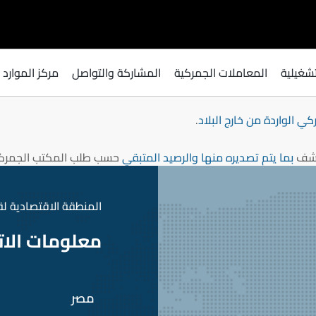
والبضائع التي تم تخزينها بالمستودع من خارج البلاد
من حيث النوع والعد
لتشغيلية
المعاملات الجمركية
المشاركة والتواصل​
مركز الموارد
حيث النوع والعدد والقيمة طبقًا للفواتير الخاصة بالبضائع عند وروده
ي الواردة من خارج البلاد
.
شف
بما يتم تصديره منها والرصيد المتبقي
حسب طلب المكتب الجمرك
المنطقة الاقتصادية لقناة 
معلومات الا
مصر