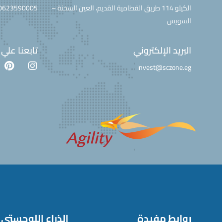
الكيلو 114 طريق القطامية القديم، العين السخنة –
0623590005
السويس
البريد الإلكتروني
تابعنا علي
invest@sczone.eg
روابط مفيدة
الذراع اللوجستي