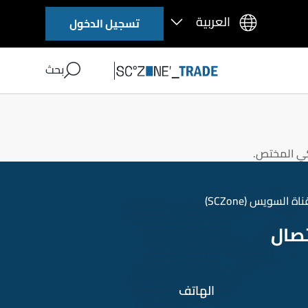
تسجيل الدخول
د والقيمة طبقًا للفواتير الخاصة بالبضائع عند ورودها للمستودع.
بحث
ا للمستودع.
ي المختص.
السويس (SCZone)
تصال
الهاتف