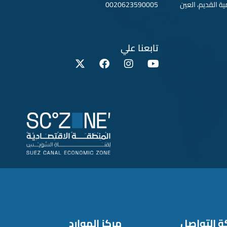
لقطامية القديم، العين
0020623590005
تابعنا علي
ة التواصل
مركز الموارد