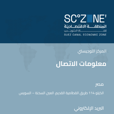
المركز اللوجيستي
معلومات الاتصال
مصر
الكيلو 114 طريق القطامية القديم، العين السخنة – السويس
البريد الإلكتروني