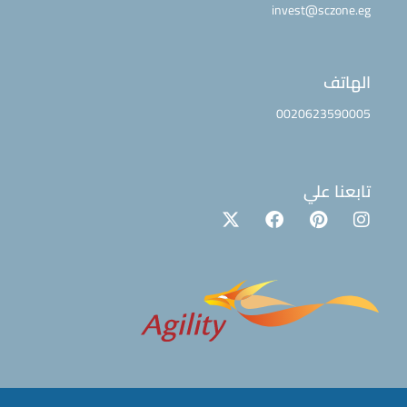
invest@sczone.eg
الهاتف
0020623590005
تابعنا علي