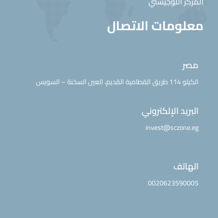
المركز اللوجيستي
معلومات الاتصال
مصر
الكيلو 114 طريق القطامية القديم، العين السخنة – السويس
البريد الإلكتروني
invest@sczone.eg
الهاتف
0020623590005