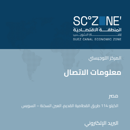
المركز اللوجيستي
معلومات الاتصال
مصر
الكيلو 114 طريق القطامية القديم، العين السخنة – السويس
البريد الإلكتروني