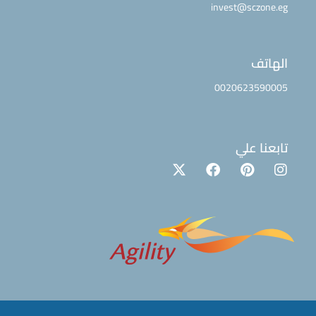
invest@sczone.eg
الهاتف
0020623590005
تابعنا علي